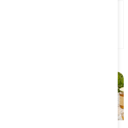
NUTRICIÓN
ALAnerv 30 Cápsulas
20,95 €
ALERGIAS ESTACIONALES
Protégete y trata
las alergias estacionales
MÁS INFORMACIÓN