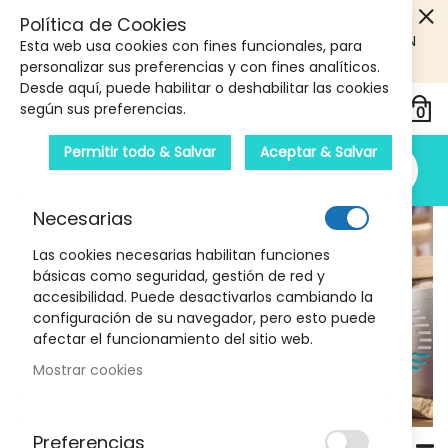
5€ DE DESCUENTO EN TU PRIMERA COMPRA! SOLO
Política de Cookies
PRODUCTOS DE PARAFARMACIA Y ORTOPEDIA QUE SUPEREN
Esta web usa cookies con fines funcionales, para
LOS 40€
CUPON: PRIMERA10
personalizar sus preferencias y con fines analíticos.
Desde aquí, puede habilitar o deshabilitar las cookies
según sus preferencias.
Permitir todo & Salvar
Aceptar & Salvar
Necesarias
Las cookies necesarias habilitan funciones
FISOCREM MARCA DE REFERENCIA
básicas como seguridad, gestión de red y
En Cuidado Articular Y Muscular.
accesibilidad. Puede desactivarlos cambiando la
Farmacia Llansó
configuración de su navegador, pero esto puede
afectar el funcionamiento del sitio web.
DESCÚBRELA
Mostrar cookies
Preferencias