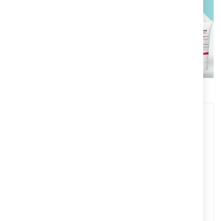
PROTÉGE TU PIEL
Descubre el mejor tratamiento
para tu piel
COMPRAR AHORA
Envío Gratuito
A partir de 50€
Devoluciones
Gratuitas
Pagos Seguros