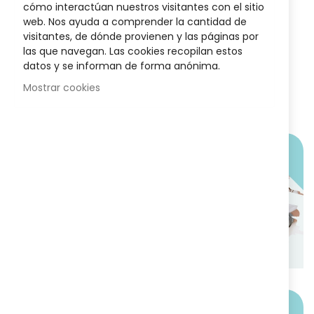
HIGIENE Y SALUD
cómo interactúan nuestros visitantes con el sitio
Vitacrecil Complex Forte 180
web. Nos ayuda a comprender la cantidad de
visitantes, de dónde provienen y las páginas por
3
reseñas
Valora
las que navegan. Las cookies recopilan estos
100%
32,95 €
ción:
datos y se informan de forma anónima.
Mostrar cookies
VUELVE A DORMIR BIEN!
Di adiós al insomnio
De manera natural!
COMPRAR AHORA